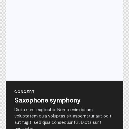
CONCERT
Saxophone symphony
Dicta sunt explicabo. Nemo enim ipsam
voluptatem quia voluptas sit aspernatur aut odit
aut fugit, sed quia consequuntur. Dicta sunt
explicabo.